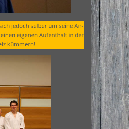
ich jedoch selber um seine An-
einen eigenen Aufenthalt in der
eiz kümmern!