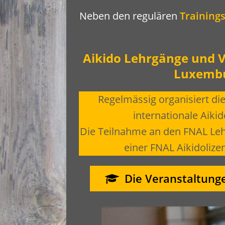
Neben den regulären
Training
Aikido Lehrgänge und V
Luxemb
Regelmässig organisiert di
internationale Aiki
Die Teilnahme an den FNAL Leh
einer FNAL Aikidolize
Die Veranstaltung