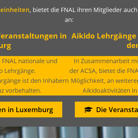
seinheiten
, bietet die FNAL ihren Mitglieder auc
an:
eranstaltungen in
Aikido Lehrgänge
urg
de
e FNAL nationale und
In Zusammenarbeit mit
do Lehrgänge.
der ACSA, bietet die FNA
rgänge ist den Inhabern
Möglichkeit, an weitere
nz vorbehalten.
Aikidoaktivitäten i
en in Luxemburg
Die Veransta