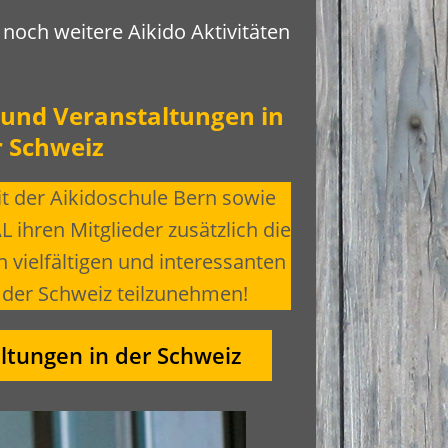
h noch weitere Aikido Aktivitäten
 und Veranstaltungen in
r Schweiz
 der Aikidoschule Bern sowie
L ihren Mitglieder zusätzlich die
n vielfältigen und interessanten
n der Schweiz teilzunehmen!
ltungen in der Schweiz