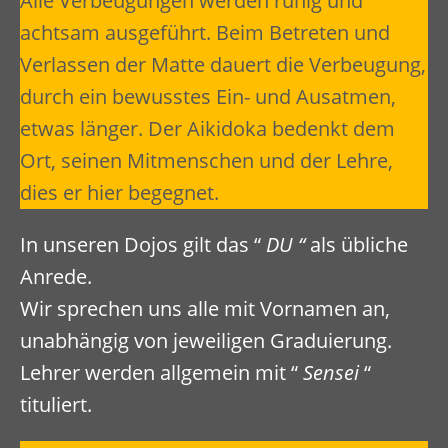
Alle Verbeugungen werden ruhig und
achtsam ausgeführt. Beim Betreten und
Verlassen der Matte dauert die Verbeugung,
durch ein bewusstes Ein- und Ausatmen,
etwas länger. Der Aikidoka bedenkt dem
Ort, seinen Mitmenschen und der Lehre,
dies er hier begegnet.
In unseren Dojos gilt das “
DU “
als übliche
Anrede.
Wir sprechen uns alle mit Vornamen an,
unabhängig von jeweiligen Graduierung.
Lehrer werden allgemein mit “
Sensei
“
tituliert.