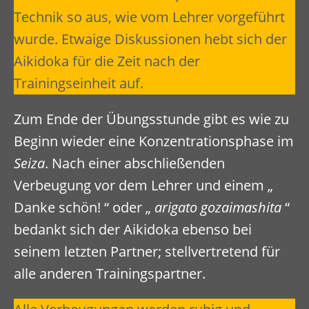
Technik so aus, wie vom Lehrer vorgeführt
wurde. Etwaige Diskussionen hebt sich der
Aikidoka für die Zeit nach der
Trainingseinheit auf.
Zum Ende der Übungsstunde gibt es wie zu
Beginn wieder eine Konzentrationsphase im
Seiza
. Nach einer abschließenden
Verbeugung vor dem Lehrer und einem „
Danke schön! “ oder „
arigato gozaimashita
“
bedankt sich der Aikidoka ebenso bei
seinem letzten Partner; stellvertretend für
alle anderen Trainingspartner.